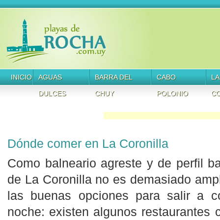
INICIO
AGUAS
BARRA DEL
CABO
LA
DULCES
CHUY
POLONIO
CO
Dónde comer en La Coronilla
Como balneario agreste y de perfil ba
de La Coronilla no es demasiado ampl
las buenas opciones para salir a 
noche: existen algunos restaurantes 